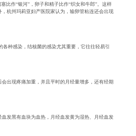
比作“银河”，卵子和精子比作“织女和牛郎”。这样
外，杭州玛莉亚妇产医院家认为，输卵管粘连还会出现
的各种感染，结核菌的感染尤其重要，它往往轻易引
会出现疼痛加重，并且平时的月经量增多，还有经期
血发黑有血块为血热，月经血发黄为湿热、月经血发