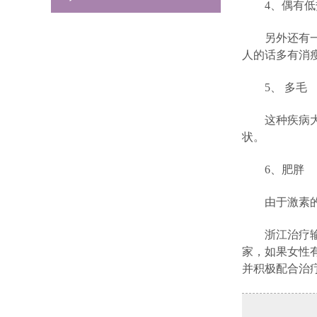
4、偶有低
另外还有一些
人的话多有消
5、 多毛
这种疾病大多
状。
6、肥胖
由于激素的长
浙江治疗输卵
家，如果女性
并积极配合治