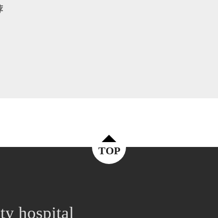
荐
TOP
ty hospital