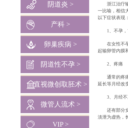
阴道炎 >
浙江治疗输卵
一比喻，相信
以下症状表现
产科 >
1、不孕，
卵巢疾病 >
在女性不孕症
起输卵管内膜
阴道性不孕 >
2、疼痛
通常的疼痛多
直视微创取胚术 >
延长等月经改
3、月经不
微管人流术 >
还有部分女性
淡泄为虚热，
VIP >