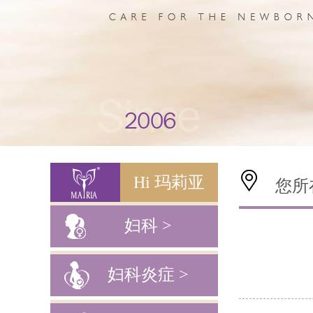
Hi 玛莉亚
您所
妇科 >
妇科炎症 >