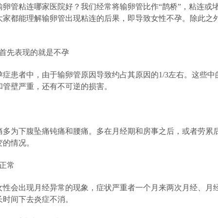
管粘连哪家医院好？我们经常将输卵管比作“鹊桥”，粘连或堵塞
大家都能理解输卵管出现粘连的后果，即导致女性不孕。除此之
：
首先表现的就是不孕
患者中，由于输卵管原因导致约占其原因的1/3左右。这些中
和管壁严重，还有不可逆的损害。
为下腹坠痛钝痛和腰痛。多在月经期和房事之后，或者劳累后
变的情况。
正常
会出现月经异常的现象，症状严重者一个月来两次月经、月经
长时间下去炎症不消。