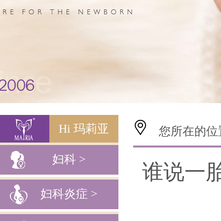
Hi 玛莉亚
您所在的位
妇科 >
谁说一
妇科炎症 >