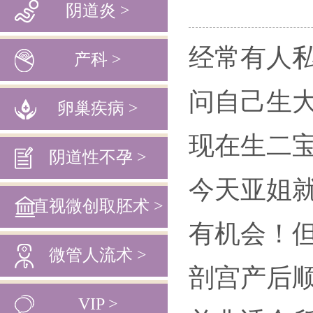
阴道炎 >
经常有人
产科 >
问自己生
卵巢疾病 >
现在生二
阴道性不孕 >
今天亚姐
直视微创取胚术 >
有机会！
微管人流术 >
剖宫产后顺
VIP >