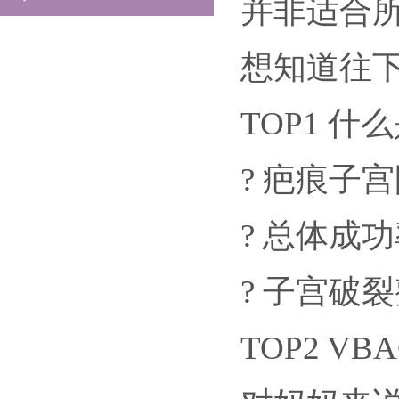
并非适合
想知道往
TOP1 什
? 疤痕子
? 总体成功
? 子宫破
TOP2 V