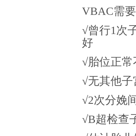
VBAC需
√曾行1
好
√胎位正
√无其他
√2次分娩间
√B超检查